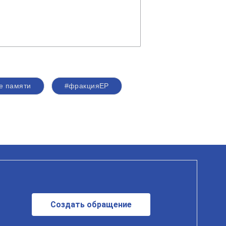
е памяти
#фракцияЕР
Создать обращение