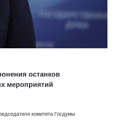
ронения останков
ых мероприятий
председателя комитета Госдумы