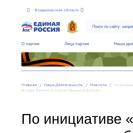
Владимирская область
О партии
Лица партии
Наша дея
Местные общественные приемные Партии
Руководитель Региональной обще
Народная программа «Единой России»
Главная
Наша Деятельность
Новости
По Иници
В Годы Великой Отечественной Войны
По инициативе «