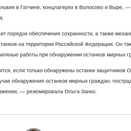
ильвия в Гатчине, концлагерях в Волосово и Выре, 
а.
ит порядок обеспечения сохранности, а также меха
станков на территории Российской Федерации. Он та
емляные работы при обнаружении останков мирных г
тся, если только обнаружены останки защитников От
учае обнаружения останков мирных граждан, постра
ажения, — резюмировала Ольга Занко.