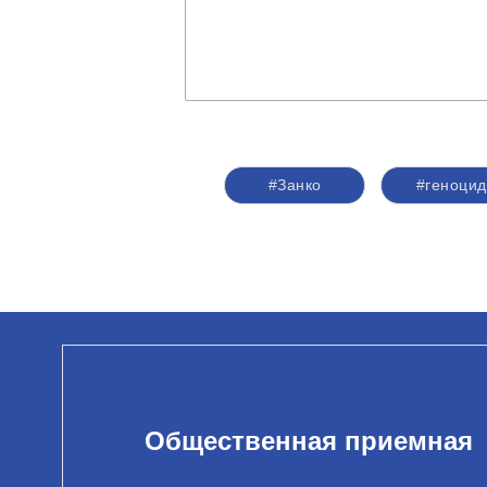
#Занко
#геноцид
Общественная приемная