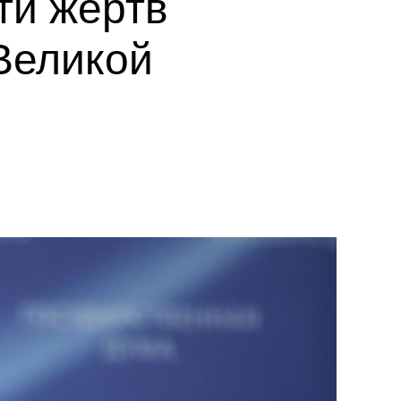
ти жертв
 Великой