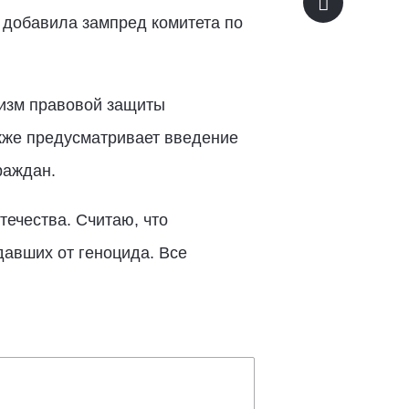
— добавила зампред комитета по
низм правовой защиты
кже предусматривает введение
раждан.
ечества. Считаю, что
давших от геноцида. Все