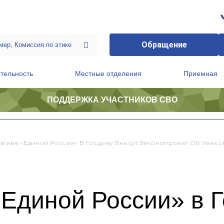
Обращение
тельность
Местные отделения
Приемная
ПОДДЕРЖКА УЧАСТНИКОВ СВО
ственной приемной Председателя Партии
Президиум регионального политического совета
ативе «Единой России» В Госдуму Внесут Законопроект Об Увек
Единой России» в Г