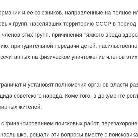
ермании и ее союзников, направленные на полное и
совых групп, населявших территорию СССР в период
а членов этих групп, причинения тяжкого вреда здор
ию, принудительной передачи детей, насильственно
ссчитанных на физическое уничтожение членов этих
зграничат и установят полномочия органов власти ра
цида советского народа. Коме того, в документе ре
мирных жителей.
с финансированием поисковых работ, перезахороне
онаслышке, решали эти вопросы вместе с поисковик