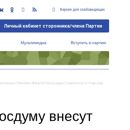
Версия для слабовидящих
Личный кабинет сторонника/члена Партии
Мультимедиа
Вступить в партию
Региональный исполнительный комитет
овечении Памяти Жертв Геноцида Советского Народа
осдуму внесут