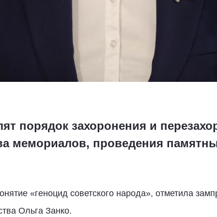
ят порядок захоронения и перезахо
ва мемориалов, проведения памятн
онятие «геноцид советского народа», отметила зам
тва Ольга Занко.