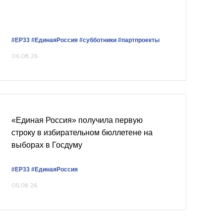
#ЕР33
#‎ЕдинаяРоссия
#субботники
#партпроекты
06.08.26
«Единая Россия» получила первую
строку в избирательном бюллетене на
выборах в Госдуму
#ЕР33
#ЕдинаяРоссия
05.08.26