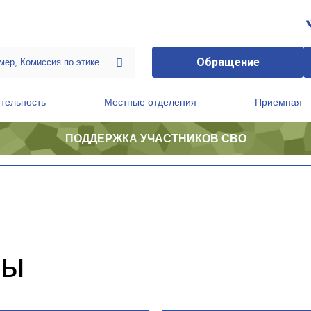
Обращение
тельность
Местные отделения
Приемная
ПОДДЕРЖКА УЧАСТНИКОВ СВО
ственной приемной Председателя Партии
Президиум регионального политического совета
мы