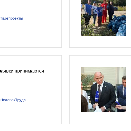
#партпроекты
 заявки принимаются
#ЧеловекТруда