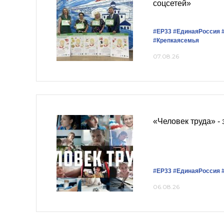
соцсетей»
#ЕР33
#‎ЕдинаяРоссия
#Крепкаясемья
07.08.26
«Человек труда» -
#ЕР33
#‎ЕдинаяРоссия
06.08.26