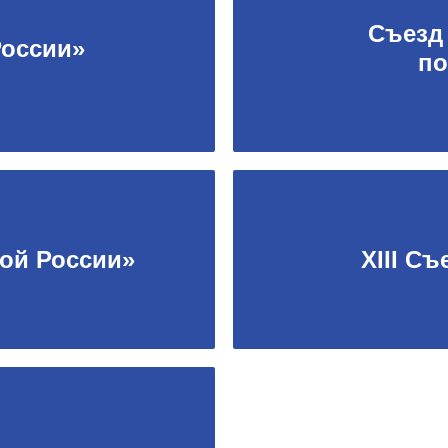
Съезд
России»
по
ной России»
XIII С