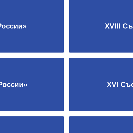
России»
XVIII С
России»
XVI Съ