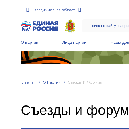
Владимирская область
О партии
Лица партии
Наша дея
Местные общественные приемные Партии
Руководитель Региональной обще
Народная программа «Единой России»
Главная
О Партии
Съезды И Форумы
Съезды и фору