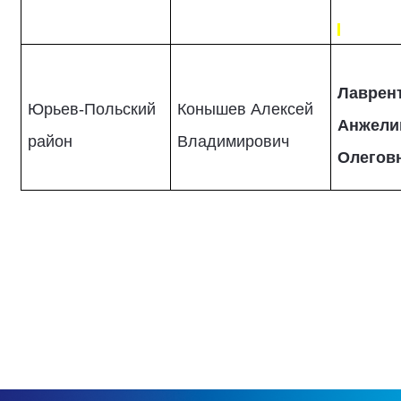
Лаврен
Юрьев-Польский
Конышев Алексей
Анжели
район
Владимирович
Олегов