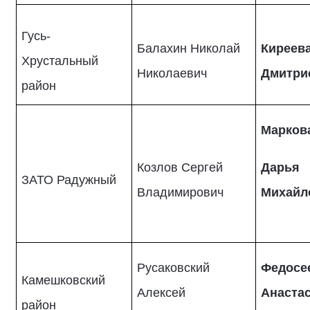
Гусь-
Балахин Николай
Киреев
Хрустальный
Николаевич
Дмитри
район
Марков
Козлов Сергей
Дарья
ЗАТО Радужный
Владимирович
Михайл
Русаковский
Федосе
Камешковский
Алексей
Анаста
район