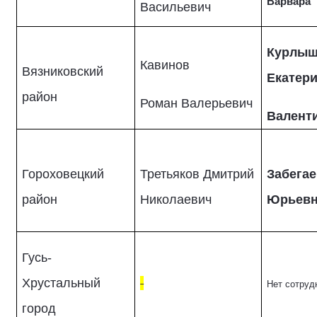
Варвара
Васильевич
Курлыш
Кавинов
Вязниковский
Екатер
район
Роман Валерьевич
Валент
Гороховецкий
Третьяков Дмитрий
Забегае
район
Николаевич
Юрьев
Гусь-
Хрустальный
Нет сотруд
город