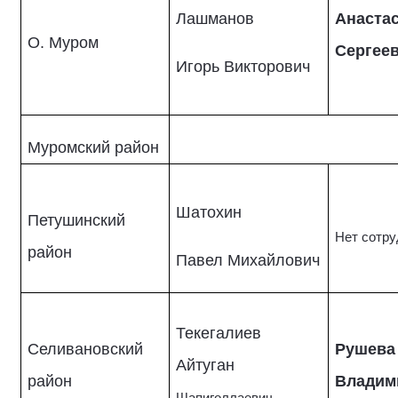
Лашманов
Анаста
О. Муром
Сергее
Игорь Викторович
Муромский район
Шатохин
Петушинский
Нет сотру
район
Павел Михайлович
Текегалиев
Селивановский
Рушева
Айтуган
район
Владим