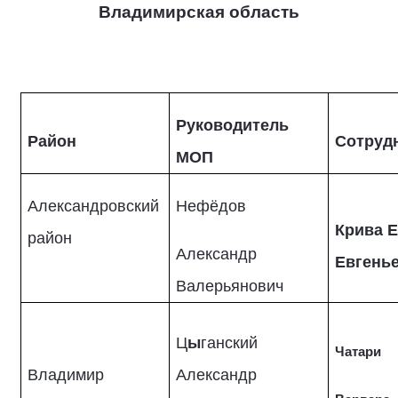
Владимирская область
Руководитель
Район
Сотруд
МОП
Александровский
Нефёдов
Крива 
район
Александр
Евгень
Валерьянович
Ц
ы
ганский
Чатари
Владимир
Александр