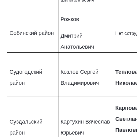
Шапиголлаевич
Рожков
Собинский район
Нет сотру
Дмитрий
Анатольевич
Судогодский
Козлов Сергей
Теплов
район
Владимирович
Никола
Карпов
Светла
Суздальский
Картухин Вячеслав
Павлов
район
Юрьевич