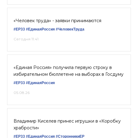
«Человек труда» - заявки принимаются
#ЕР33
#‎ЕдинаяРоссия
#ЧеловекТруда
Сегодня 11:41
«Единая Россия» получила первую строку в
избирательном бюллетене на выборах в Госдуму
#ЕР33
#ЕдинаяРоссия
05.08.26
Владимир Киселев принес игрушки в «Коробку
храбрости»
#ЕР33
#ЕдинаяРоссия
#СторонникиЕР