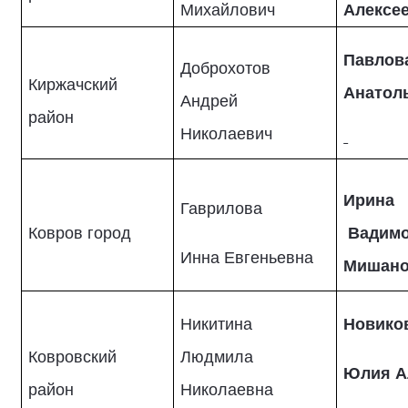
Михайлович
Алексе
Павлов
Доброхотов
Киржачский
Анатол
Андрей
район
Николаевич
Ирина
Гаврилова
Ковров город
Вадим
Инна Евгеньевна
Мишано
Никитина
Новико
Ковровский
Людмила
Юлия А
район
Николаевна