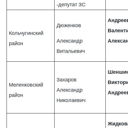
-депутат ЗС
Андрее
Дюженков
Валент
Кольчугинский
Александр
Алекса
район
Витальевич
Шенши
Захаров
Виктор
Меленковский
Александр
Андрее
район
Николаевич
Жидков