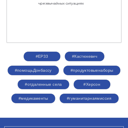
чрезвычайных ситуациях
#ЕР33
#Кастюкевич
#помощьДонбассу
#продуктовыенаборы
#отдаленные села
#Херсон
#медикаменты
#гуманитарнаямиссия