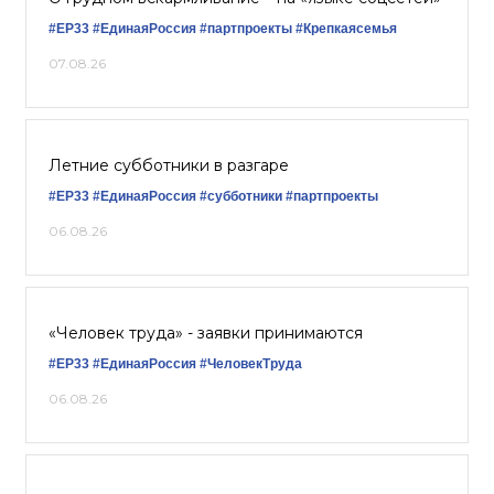
#ЕР33
#‎ЕдинаяРоссия
#партпроекты
#Крепкаясемья
07.08.26
Летние субботники в разгаре
#ЕР33
#‎ЕдинаяРоссия
#субботники
#партпроекты
06.08.26
«Человек труда» - заявки принимаются
#ЕР33
#‎ЕдинаяРоссия
#ЧеловекТруда
06.08.26