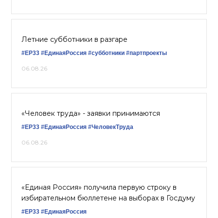
Летние субботники в разгаре
#ЕР33
#‎ЕдинаяРоссия
#субботники
#партпроекты
06.08.26
«Человек труда» - заявки принимаются
#ЕР33
#‎ЕдинаяРоссия
#ЧеловекТруда
06.08.26
«Единая Россия» получила первую строку в
избирательном бюллетене на выборах в Госдуму
#ЕР33
#ЕдинаяРоссия