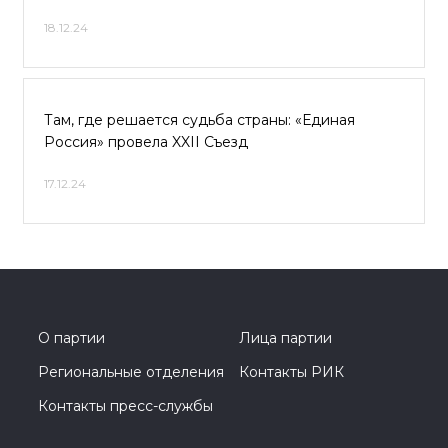
18.12.24
Там, где решается судьба страны: «Единая
Россия» провела XXII Съезд
17.12.24
О партии
Лица партии
Региональные отделения
Контакты РИК
Контакты пресс-службы