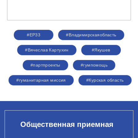
#ЕР33
#Владимирскаяобласть
#Вячеслав Картухин
#Якушев
#партпроекты
#гумпомощь
#гуманитарная миссия
#Курская область
Общественная приемная