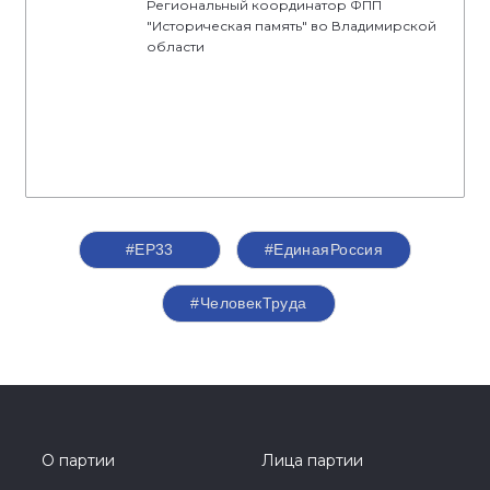
Региональный координатор ФПП
"Историческая память" во Владимирской
области
#ЕР33
#‎ЕдинаяРоссия
#ЧеловекТруда
О партии
Лица партии