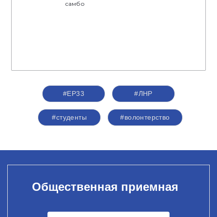
самбо
#ЕР33
#ЛНР
#студенты
#волонтерство
Общественная приемная