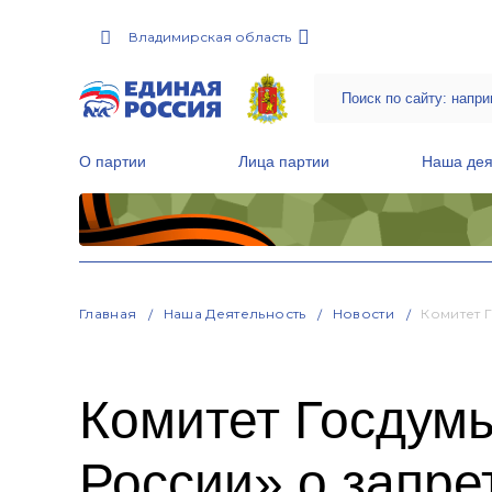
Владимирская область
О партии
Лица партии
Наша дея
Местные общественные приемные Партии
Руководитель Региональной обще
Народная программа «Единой России»
Главная
Наша Деятельность
Новости
Комитет 
Комитет Госдум
России» о запре