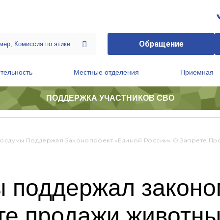
Обращение
тельность
Местные отделения
Приемная
ПОДДЕРЖКА УЧАСТНИКОВ СВО
ственной приемной Председателя Партии
Президиум регионального политического совета
Госдумы Поддержал Законопроект «Единой России» О Запрете Пр
ы поддержал законо
те продажи животны