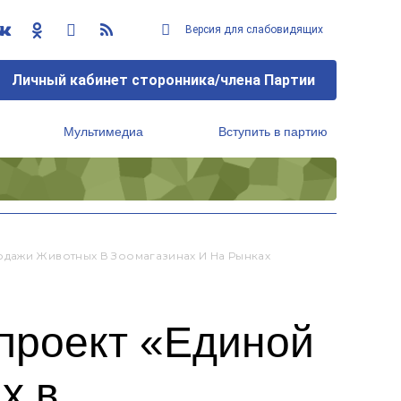
Версия для слабовидящих
Личный кабинет сторонника/члена Партии
Мультимедиа
Вступить в партию
Региональный исполнительный комитет
одажи Животных В Зоомагазинах И На Рынках
проект «Единой
х в