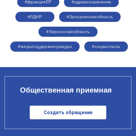
#фракцияЕР
#здравоохранение​
#ЛДНР
#Запорожскаяобласть
#Херсонскаяобласть
#мерыподдержкиграждан
#соцвыплаты
Общественная приемная
Создать обращение