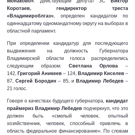
Монаково»
. Действующий депутат ЗС
Виктор
Коротаев, гендиректор треста
«Владимироблгаз»
, определен кандидатом по
одиннадцатому одномандатному округу на выборах в
областной парламент.
При определении кандидатур для последующего
выдвижения на должность Губернатора
Владимирской области голоса распределились
следующим образом:
Светлана Орлова
–
142,
Григорий Аникеев
– 124,
Владимир Киселев
–
87,
Сергей Бородин
– 85, и
Владимир Лебедев
–
21 голос.
Говоря о качествах будущего губернатора,
кандидат
праймериз Владимир Лебедев
подчеркнул, что это
должен быть «смелый человек, опытный
хозяйственник, человек, способный привлечь в
область федеральное финансирование». По словам