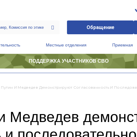
Обращение
тельность
Местные отделения
Приемная
ПОДДЕРЖКА УЧАСТНИКОВ СВО
ственной приемной Председателя Партии
Президиум регионального политического совета
 Путин И Медведев Демонстрируют Согласованность И Последова
 и Медведев демонс
 и последовательно