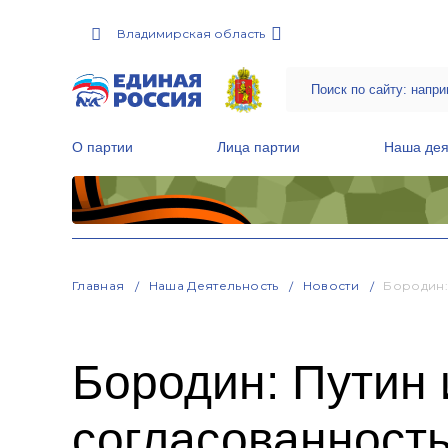
Владимирская область
О партии
Лица партии
Наша дея
Местные общественные приемные Партии
Руководитель Региональной обще
Народная программа «Единой России»
Главная
Наша Деятельность
Новости
Бородин:
Бородин: Путин
согласованность