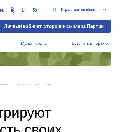
Версия для слабовидящих
Личный кабинет сторонника/члена Партии
Мультимедиа
Вступить в партию
Региональный исполнительный комитет
тельность Своих Действий
трируют
сть своих