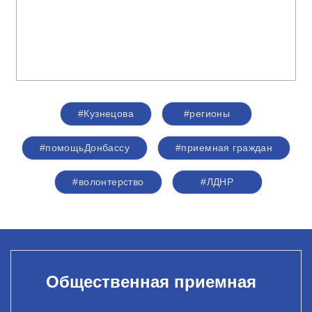
#Кузнецова
#регионы
#помощьДонбассу
#приемная граждан
#волонтерство
#ЛДНР
Общественная приемная