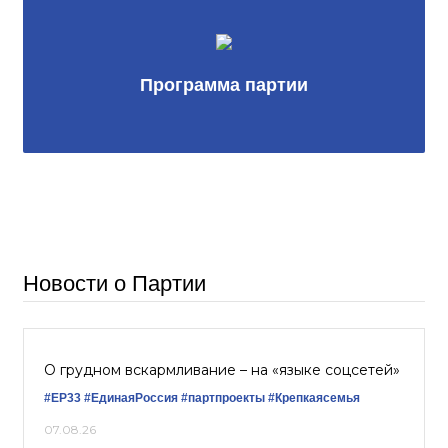
Программа партии
Новости о Партии
О грудном вскармливание – на «языке соцсетей»
#ЕР33
#‎ЕдинаяРоссия
#партпроекты
#Крепкаясемья
07.08.26