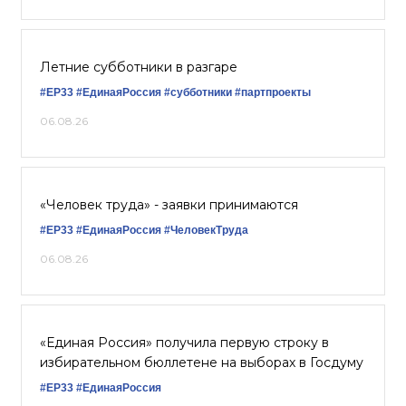
Летние субботники в разгаре
#ЕР33
#‎ЕдинаяРоссия
#субботники
#партпроекты
06.08.26
«Человек труда» - заявки принимаются
#ЕР33
#‎ЕдинаяРоссия
#ЧеловекТруда
06.08.26
«Единая Россия» получила первую строку в
избирательном бюллетене на выборах в Госдуму
#ЕР33
#ЕдинаяРоссия