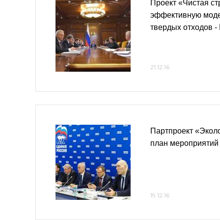
Проект «Чистая ст
эффективную моде
твердых отходов -
21.12.16
Партпроект «Эколо
план мероприятий 
19.12.16