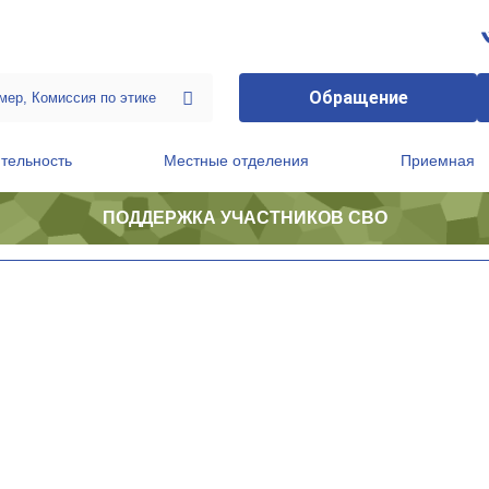
Обращение
тельность
Местные отделения
Приемная
ПОДДЕРЖКА УЧАСТНИКОВ СВО
ственной приемной Председателя Партии
Президиум регионального политического совета