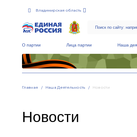
Владимирская область
О партии
Лица партии
Наша дея
Местные общественные приемные Партии
Руководитель Региональной обще
Народная программа «Единой России»
Главная
Наша Деятельность
Новости
Новости