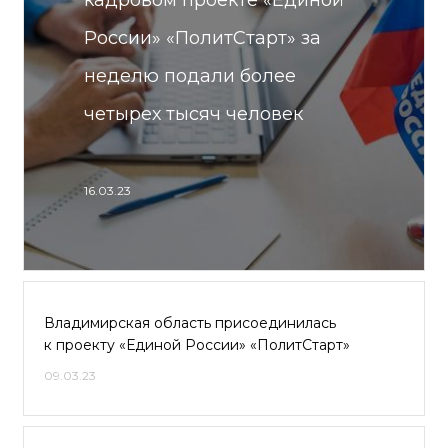
кадровом проекте «Единой
России» «ПолитСтарт» за
неделю подали более
четырех тысяч человек
16.03.23
Владимирская область присоединилась
к проекту «Единой России» «ПолитСтарт»
09.03.23