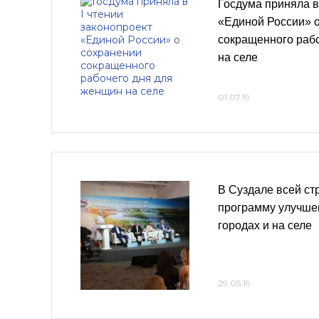
Госдума приняла в
«Единой России» 
сокращенного раб
на селе
01.07.19
В Суздале всей ст
программу улучше
городах и на селе
29.05.19