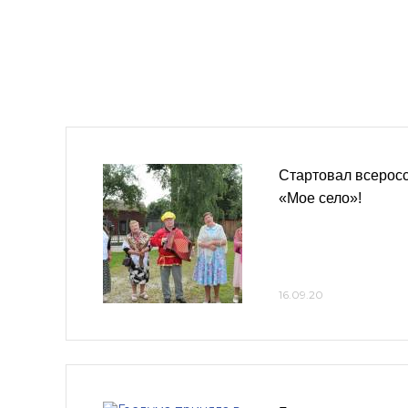
Стартовал всерос
«Мое село»!
16.09.20