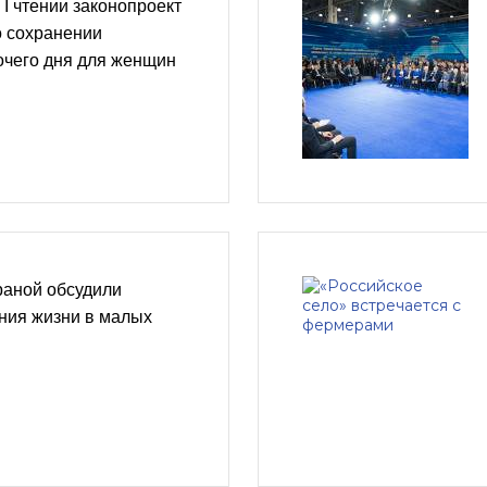
 I чтении законопроект
о сохранении
очего дня для женщин
раной обсудили
ния жизни в малых