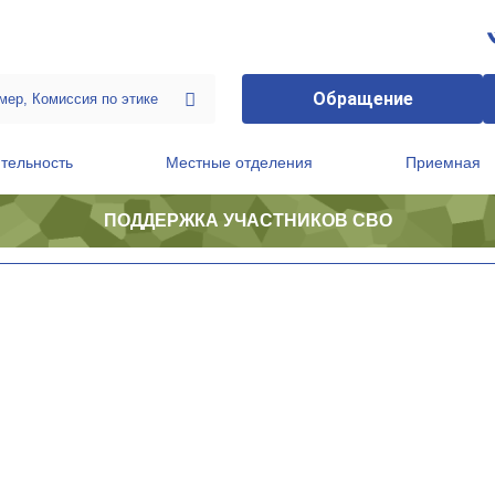
Обращение
тельность
Местные отделения
Приемная
ПОДДЕРЖКА УЧАСТНИКОВ СВО
ственной приемной Председателя Партии
Президиум регионального политического совета