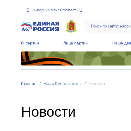
Владимирская область
О партии
Лица партии
Наша дея
Местные общественные приемные Партии
Руководитель Региональной обще
Народная программа «Единой России»
Главная
Наша Деятельность
Новости
Новости