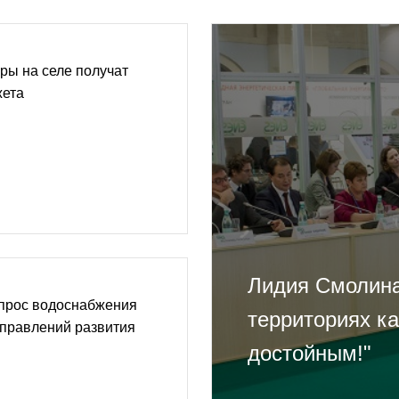
ры на селе получат
жета
Лидия Смолина
опрос водоснабжения
территориях к
аправлений развития
достойным!"