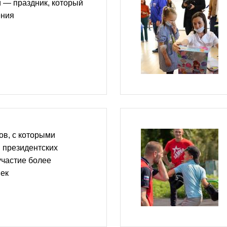
 — праздник, который
ения
ов, с которыми
в президентских
участие более
век