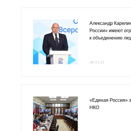
Александр Карели
России» имеют ог
к объединению люд
28.03.23
«Единая Россия» з
НКО