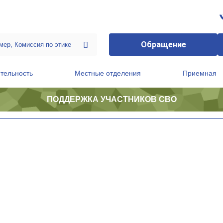
Обращение
тельность
Местные отделения
Приемная
ПОДДЕРЖКА УЧАСТНИКОВ СВО
ственной приемной Председателя Партии
Президиум регионального политического совета