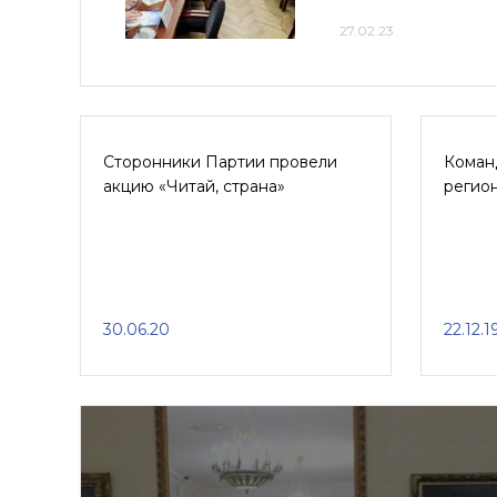
27.02.23
Сторонники Партии провели
Коман
акцию «Читай, страна»
регион
30.06.20
22.12.1