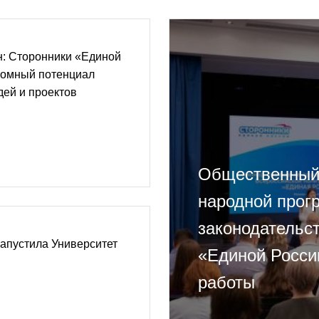
н: Сторонники «Единой
ромный потенциал
ей и проектов
Общественный 
народной прог
законодательс
апустила Университет
«Единой Росси
работы