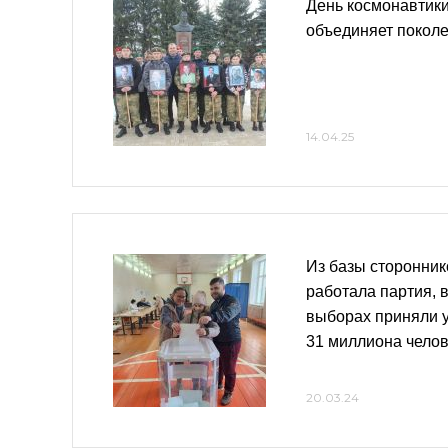
День космонавтики
объединяет покол
14.04.25
Из базы сторонник
работала партия, 
выборах приняли 
31 миллиона чело
20.03.24