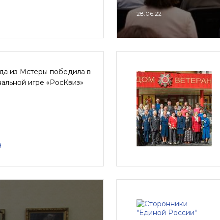
28.06.22
да из Мстёры победила в
альной игре «РосКвиз»
9