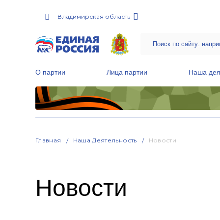
Владимирская область
О партии
Лица партии
Наша дея
Местные общественные приемные Партии
Руководитель Региональной обще
Народная программа «Единой России»
Главная
Наша Деятельность
Новости
Новости