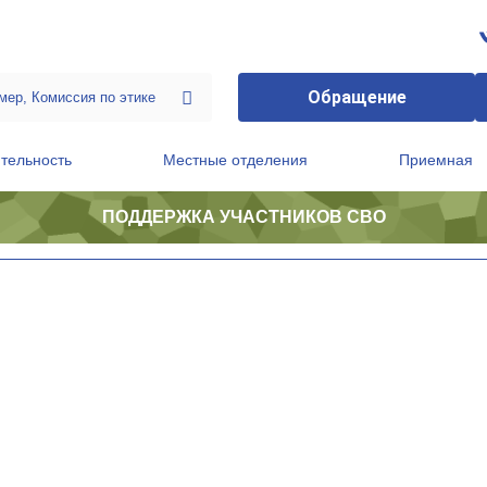
Обращение
тельность
Местные отделения
Приемная
ПОДДЕРЖКА УЧАСТНИКОВ СВО
ственной приемной Председателя Партии
Президиум регионального политического совета