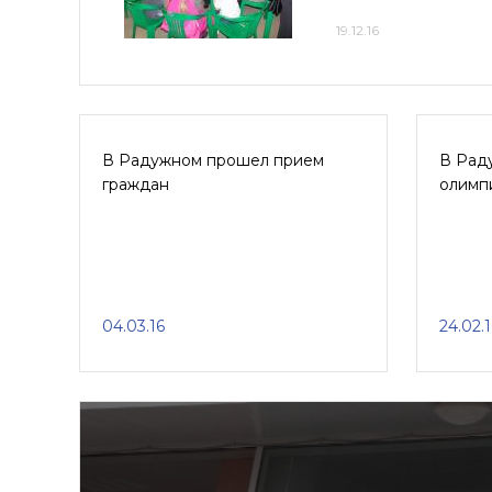
19.12.16
В Радужном прошел прием
В Рад
граждан
олимп
04.03.16
24.02.1