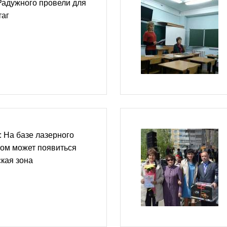
Радужного провели для
таг
 На базе лазерного
ном может появиться
кая зона