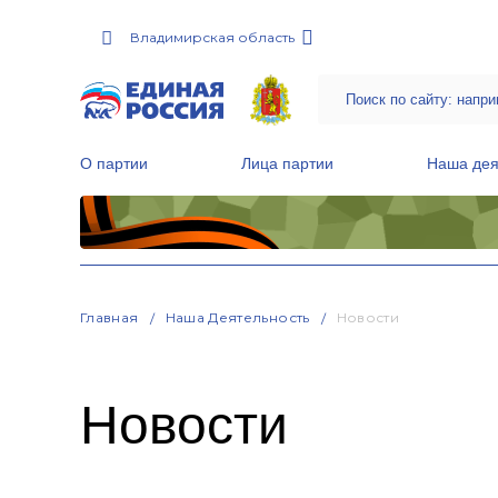
Владимирская область
О партии
Лица партии
Наша дея
Местные общественные приемные Партии
Руководитель Региональной обще
Народная программа «Единой России»
Главная
Наша Деятельность
Новости
Новости