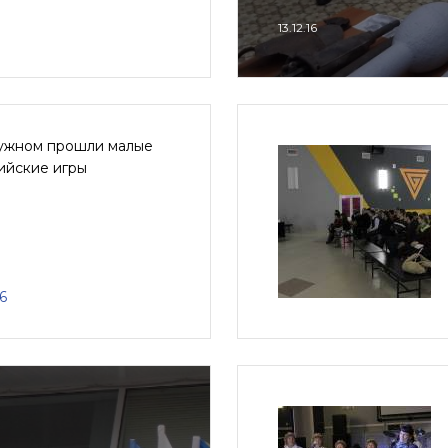
13.12.16
ужном прошли малые
ийские игры
6