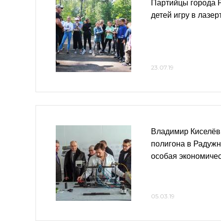
Партийцы города 
детей игру в лазер
23.07.19
Владимир Киселёв:
полигона в Радуж
особая экономичес
05.03.19