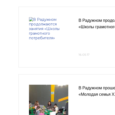
В Радужном продо
«Школы грамотног
16.05.17
В Радужном прош
«Молодая семья X