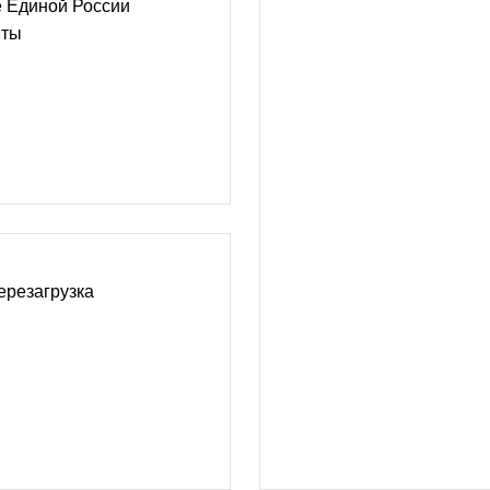
 Единой России
нты
ерезагрузка