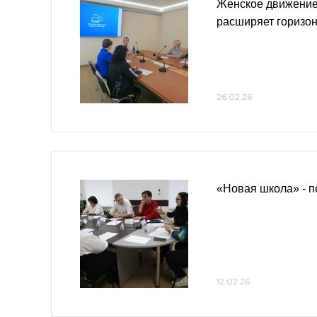
Женское движение
расширяет горизо
26.02.26
«Новая школа» - п
12.02.26