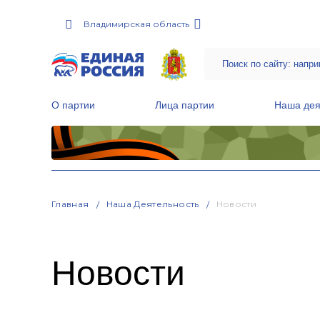
Владимирская область
О партии
Лица партии
Наша дея
Местные общественные приемные Партии
Руководитель Региональной обще
Народная программа «Единой России»
Главная
Наша Деятельность
Новости
Новости