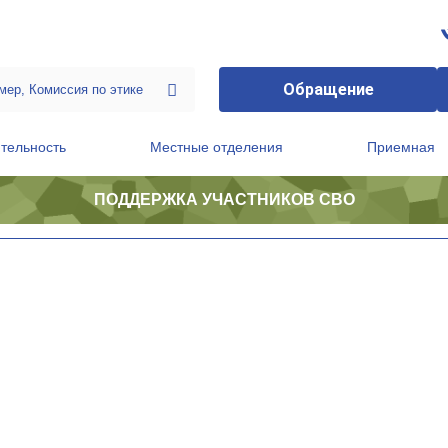
Обращение
тельность
Местные отделения
Приемная
ПОДДЕРЖКА УЧАСТНИКОВ СВО
ственной приемной Председателя Партии
Президиум регионального политического совета