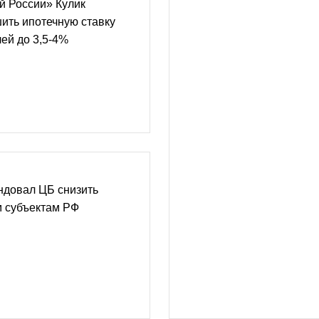
й России» Кулик
ить ипотечную ставку
лей до 3,5-4%
ндовал ЦБ снизить
м субъектам РФ