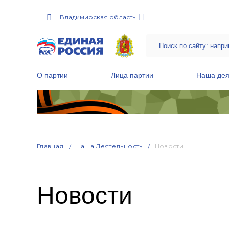
Владимирская область
О партии
Лица партии
Наша дея
Местные общественные приемные Партии
Руководитель Региональной обще
Народная программа «Единой России»
Главная
Наша Деятельность
Новости
Новости