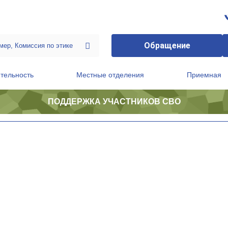
Обращение
тельность
Местные отделения
Приемная
ПОДДЕРЖКА УЧАСТНИКОВ СВО
ственной приемной Председателя Партии
Президиум регионального политического совета