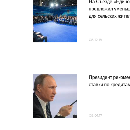
На Съезде «Едино
предложил уменьш
для сельских жите
08.12.18
Президент рекоме
ставки по кредита
09.01.17