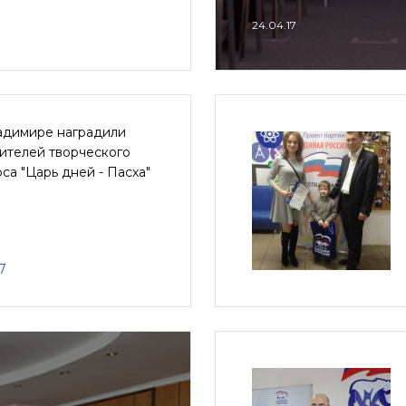
24.04.17
адимире наградили
ителей творческого
са "Царь дней - Пасха"
7