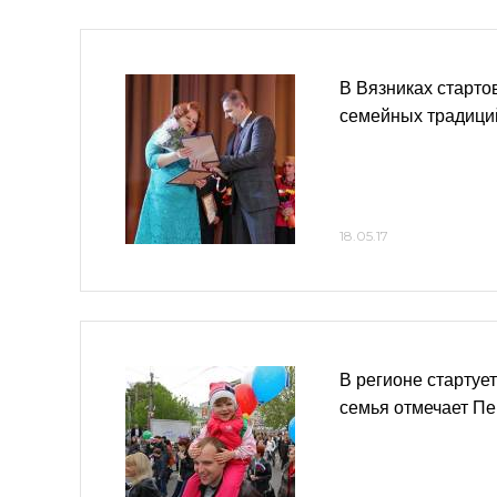
В Вязниках старт
семейных традици
18.05.17
В регионе стартуе
семья отмечает П