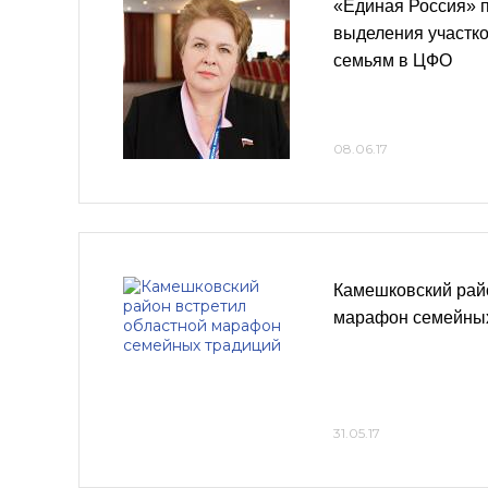
«Единая Россия» 
выделения участк
семьям в ЦФО
08.06.17
Камешковский райо
марафон семейны
31.05.17