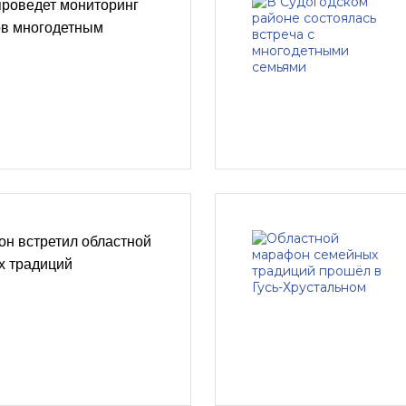
проведет мониторинг
ов многодетным
н встретил областной
х традиций