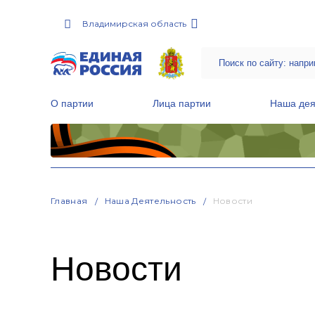
Владимирская область
О партии
Лица партии
Наша дея
Местные общественные приемные Партии
Руководитель Региональной обще
Народная программа «Единой России»
Главная
Наша Деятельность
Новости
Новости