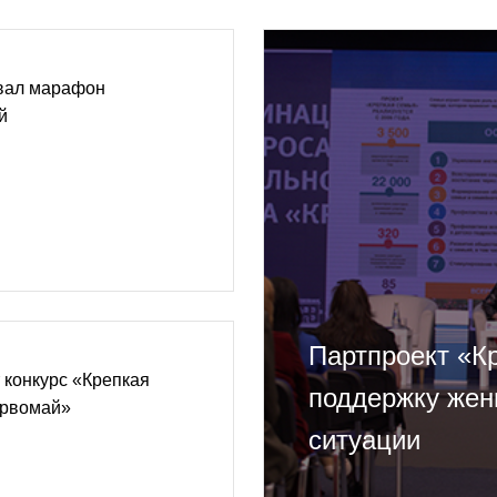
овал марафон
й
Партпроект «К
т конкурс «Крепкая
поддержку жен
ервомай»
ситуации