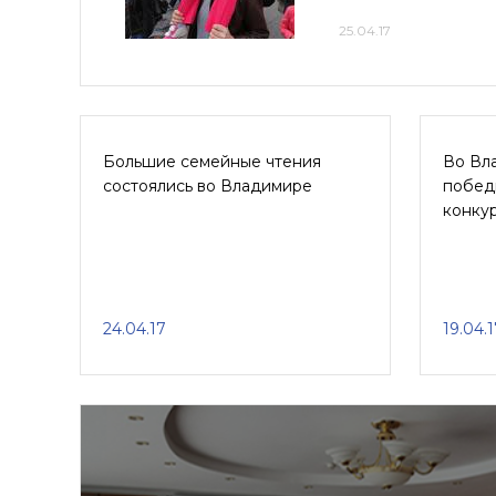
25.04.17
Большие семейные чтения
Во Вл
состоялись во Владимире
побед
конкур
24.04.17
19.04.1