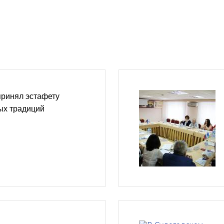
принял эстафету
ых традиций