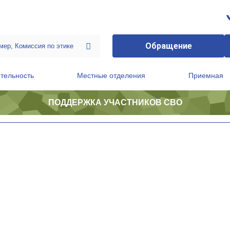
Обращение
тельность
Местные отделения
Приемная
ПОДДЕРЖКА УЧАСТНИКОВ СВО
ственной приемной Председателя Партии
Президиум регионального политического совета