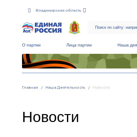
Владимирская область
О партии
Лица партии
Наша дея
Местные общественные приемные Партии
Руководитель Региональной обще
Народная программа «Единой России»
Главная
Наша Деятельность
Новости
Новости