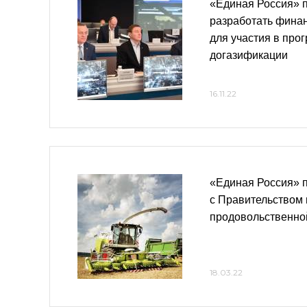
«Единая Россия» 
разработать фина
для участия в про
догазификации
16.11.22
«Единая Россия» 
с Правительством
продовольственно
18.03.22