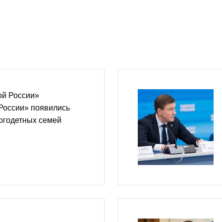
ой России»
России» появились
огодетных семей