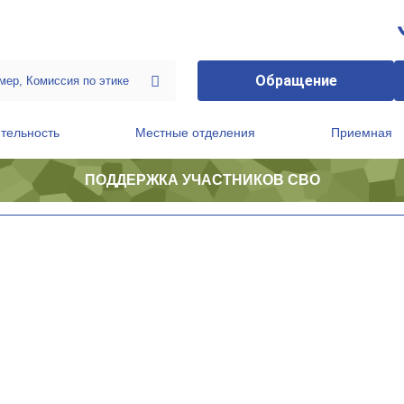
Обращение
тельность
Местные отделения
Приемная
ПОДДЕРЖКА УЧАСТНИКОВ СВО
ственной приемной Председателя Партии
Президиум регионального политического совета