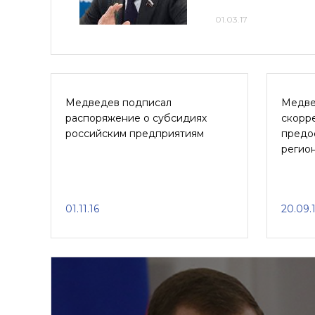
01.03.17
Медведев подписал
Медве
распоряжение о субсидиях
скорре
российским предприятиям
предо
регио
01.11.16
20.09.