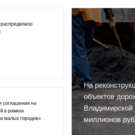
 распределило
м
На реконструк
объектов доро
и соглашения на
Владимирской 
й в рамках
миллионов руб
ки малых городов»