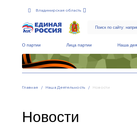
Владимирская область
О партии
Лица партии
Наша дея
Местные общественные приемные Партии
Руководитель Региональной обще
Народная программа «Единой России»
Главная
Наша Деятельность
Новости
Новости