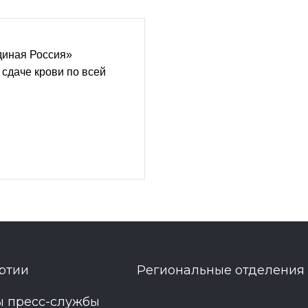
диная Россия»
 сдаче крови по всей
ртии
Региональные отделения
ы пресс-службы