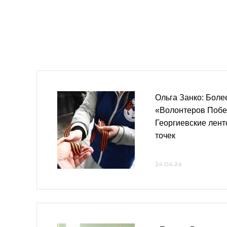
Ольга Занко: Боле
«Волонтеров Побе
Георгиевские лент
точек
24.04.24