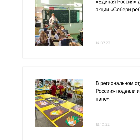
«Единая Россия» д
акции «Собери реб
14.07.23
В региональном о
России» подвели и
папе»
18.10.22