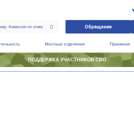
Обращение
тельность
Местные отделения
Приемная
ПОДДЕРЖКА УЧАСТНИКОВ СВО
ственной приемной Председателя Партии
Президиум регионального политического совета