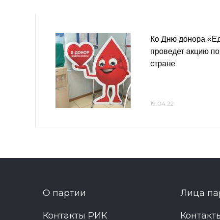
Ко Дню донора «Е
проведет акцию по
стране
19.04.22
О партии
Лица па
Контакты РИК
Контакт