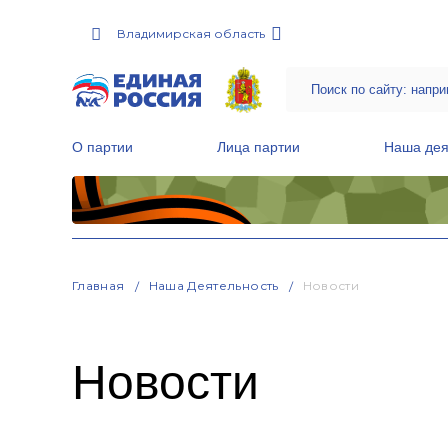
Владимирская область
О партии
Лица партии
Наша дея
Местные общественные приемные Партии
Руководитель Региональной обще
Народная программа «Единой России»
Главная
Наша Деятельность
Новости
Новости