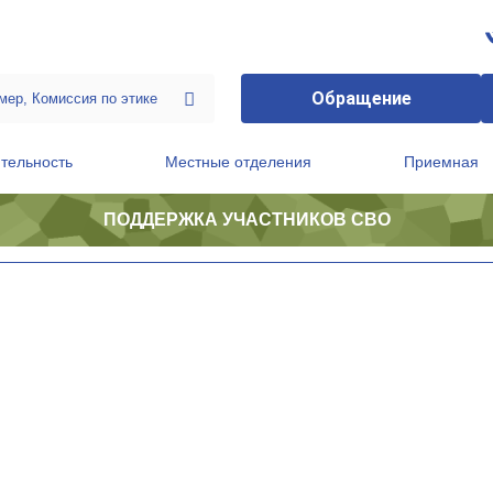
Обращение
тельность
Местные отделения
Приемная
ПОДДЕРЖКА УЧАСТНИКОВ СВО
ственной приемной Председателя Партии
Президиум регионального политического совета