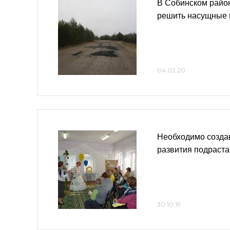
В Собинском райо
решить насущные 
04.02.20
Необходимо созда
развития подраст
30.10.19