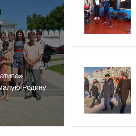
иатива»
 малую Родину