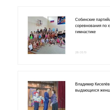
Собинские партий
соревнования по 
гимнастике
28.05.19
Владимир Киселёв
выдающихся женщ