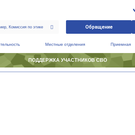
Обращение
тельность
Местные отделения
Приемная
ПОДДЕРЖКА УЧАСТНИКОВ СВО
ственной приемной Председателя Партии
Президиум регионального политического совета