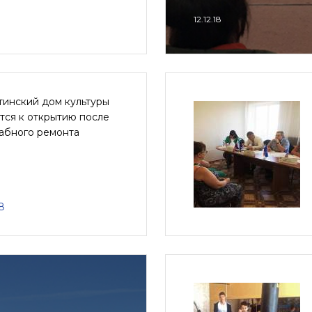
12.12.18
тинский дом культуры
тся к открытию после
абного ремонта
8