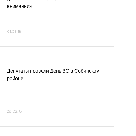
внимании»
01.03.18
Депутаты провели День ЗС в Собинском
районе
28.02.18