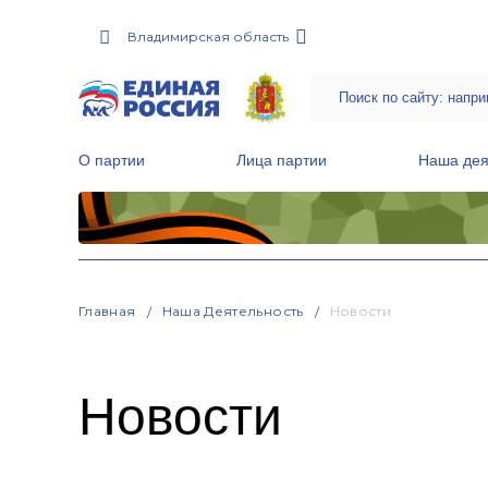
Владимирская область
О партии
Лица партии
Наша дея
Местные общественные приемные Партии
Руководитель Региональной обще
Народная программа «Единой России»
Главная
Наша Деятельность
Новости
Новости