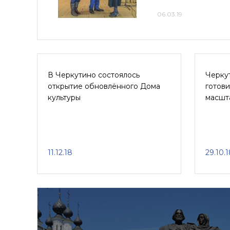
06.03.19
В Черкутино состоялось
Черку
открытие обновлённого Дома
готови
культуры
масшт
11.12.18
29.10.1