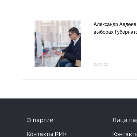
Александр Авдеев
выборах Губернат
12.09.22
О партии
Лица па
Контакты РИК
Контакт