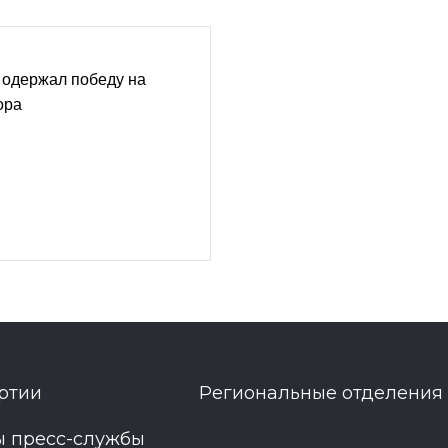
 одержал победу на
ора
ртии
Региональные отделения
ы пресс-службы