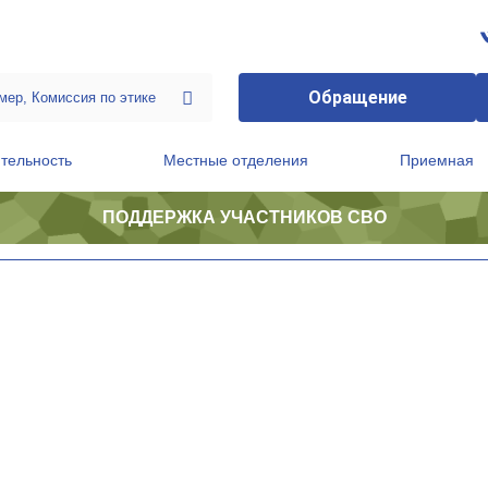
Обращение
тельность
Местные отделения
Приемная
ПОДДЕРЖКА УЧАСТНИКОВ СВО
ственной приемной Председателя Партии
Президиум регионального политического совета