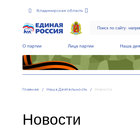
Владимирская область
О партии
Лица партии
Наша дея
Местные общественные приемные Партии
Руководитель Региональной обще
Народная программа «Единой России»
Главная
Наша Деятельность
Новости
Новости