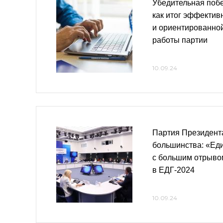
Убедительная поб
как итог эффектив
и ориентированной
работы партии
10.09.24
Партия Президента
большинства: «Ед
с большим отрыво
в ЕДГ-2024
10.09.24