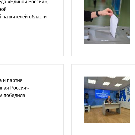
еда «Единой России»,
ной
 на жителей области
 и партия
иная Россия»
м победила