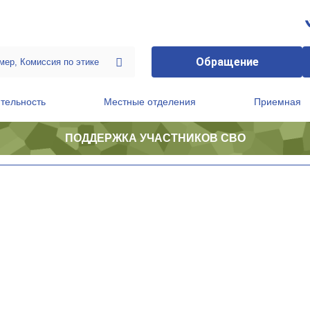
Обращение
тельность
Местные отделения
Приемная
ПОДДЕРЖКА УЧАСТНИКОВ СВО
ственной приемной Председателя Партии
Президиум регионального политического совета