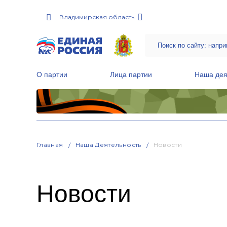
Владимирская область
О партии
Лица партии
Наша дея
Местные общественные приемные Партии
Руководитель Региональной обще
Народная программа «Единой России»
Главная
Наша Деятельность
Новости
Новости