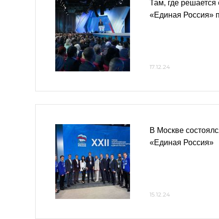
Там, где решается 
«Единая Россия» п
17.12.24
В Москве состоялс
«Единая Россия»
15.12.24