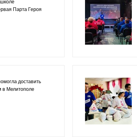
 школе
ервая Парта Героя
помогла доставить
м в Мелитополе