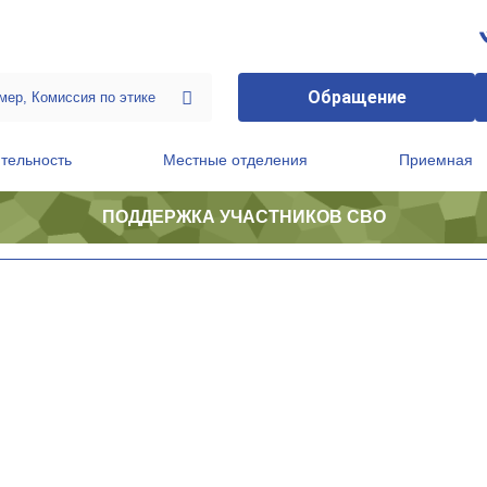
Обращение
тельность
Местные отделения
Приемная
ПОДДЕРЖКА УЧАСТНИКОВ СВО
ственной приемной Председателя Партии
Президиум регионального политического совета