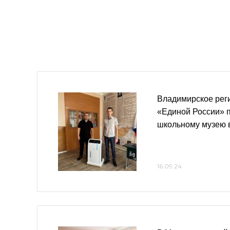
Владимирское рег
«Единой России» 
школьному музею 
16.09.24