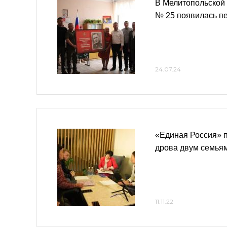
В Мелитопольской
№ 25 появилась п
24.07.24
«Единая Россия» 
дрова двум семья
11.11.22