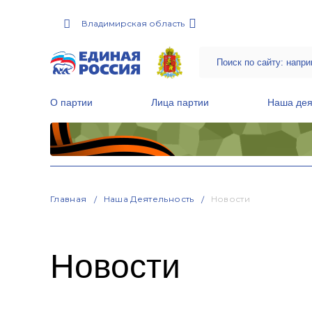
Владимирская область
О партии
Лица партии
Наша дея
Местные общественные приемные Партии
Руководитель Региональной обще
Народная программа «Единой России»
Главная
Наша Деятельность
Новости
Новости