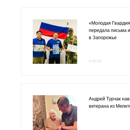
«Молодая Гвардия
передала письма 
в Запорожье
11.07.22
Андрей Турчак на
ветерана из Мели