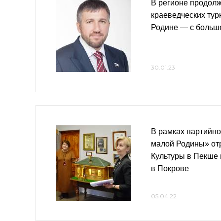
В регионе продолж
краеведческих ту
Родине — с больш
30.01.23
В рамках партийно
малой Родины» от
Культуры в Пекше 
в Покрове
05.04.22