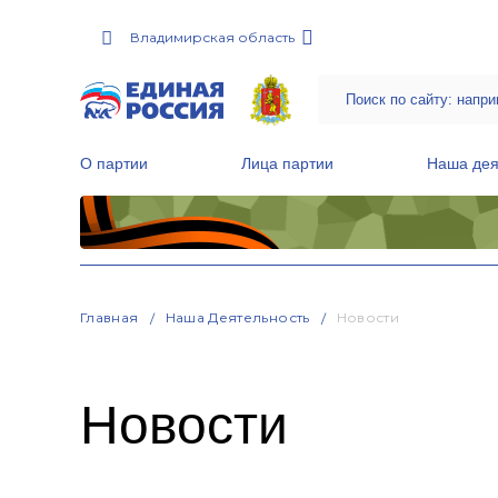
Владимирская область
О партии
Лица партии
Наша дея
Местные общественные приемные Партии
Руководитель Региональной обще
Народная программа «Единой России»
Главная
Наша Деятельность
Новости
Новости