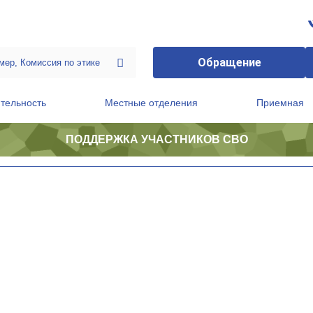
Обращение
тельность
Местные отделения
Приемная
ПОДДЕРЖКА УЧАСТНИКОВ СВО
ственной приемной Председателя Партии
Президиум регионального политического совета