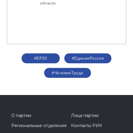
области
#ЕР33
#‎ЕдинаяРоссия
#ЧеловекТруда
О партии
Лица партии
Региональные отделения
Контакты РИК