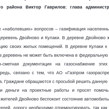
го района Виктор Гаврилов
;
глава админист
 «наболевших» вопросов – газификация населенных
еревень Двойново и Кулаки. В деревне Двойново 
ацию своих жилых помещений. В деревне Кулаки к 
из деревень не может быть включена в федеральную
но-сметная документация на газоснабжение эти
ередь, связано с тем, что АО «Газпром газорасп
а. Граждане обращаются с просьбой решить данную п
и деньги на проектные работы и просят помочь
е жителей Двойново беспокоит состояние автомобиль
телей, дорогу необходимо отремонтировать, так ка