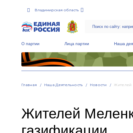
Владимирская область
О партии
Лица партии
Наша дея
Местные общественные приемные Партии
Руководитель Региональной обще
Народная программа «Единой России»
Главная
Наша Деятельность
Новости
Жителей 
Жителей Меленк
газификации