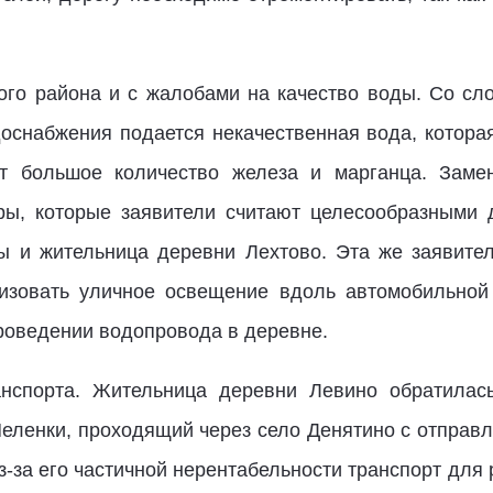
го района и с жалобами на качество воды. Со сл
доснабжения подается некачественная вода, котора
т большое количество железа и марганца. Замен
ры, которые заявители считают целесообразными
ы и жительница деревни Лехтово. Эта же заявител
низовать уличное освещение вдоль автомобильной 
роведении водопровода в деревне.
анспорта. Жительница деревни Левино обратилась
Меленки, проходящий через село Денятино с отправл
з-за его частичной нерентабельности транспорт для 