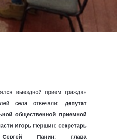
оялся выездной прием граждан
елей села отвечали:
депутат
льной общественной приемной
ласти Игорь Першин
;
секретарь
ергей Панин
;
глава