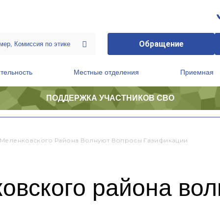
Обращение
тельность
Местные отделения
Приемная
ПОДДЕРЖКА УЧАСТНИКОВ СВО
ственной приемной Председателя Партии
Президиум регионального политического совета
Меленковского Района Волнуют Вопросы Газификации
овского района вол