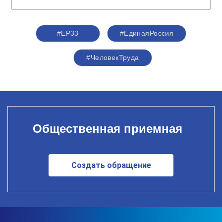
#ЕР33
#‎ЕдинаяРоссия
#ЧеловекТруда
Общественная приемная
Создать обращение