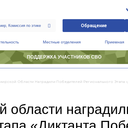
Обращение
тельность
Местные отделения
Приемная
ПОДДЕРЖКА УЧАСТНИКОВ СВО
ственной приемной Председателя Партии
Президиум регионального политического совета
мирской Области Наградили Победителей Регионального Этапа «
й области наградил
этапа «Диктанта По