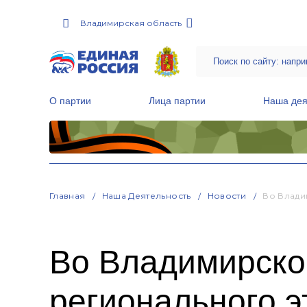
Владимирская область
О партии
Лица партии
Наша дея
Местные общественные приемные Партии
Руководитель Региональной обще
Народная программа «Единой России»
Главная
Наша Деятельность
Новости
Во Влади
Во Владимирско
регионального 