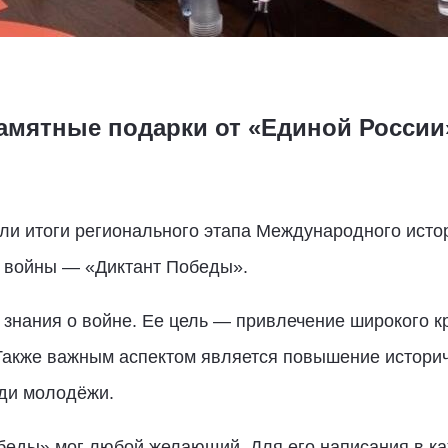
амятные подарки от «Единой России
и итоги регионального этапа Международного истор
й войны — «Диктант Победы».
 знания о войне. Ее цель — привлечение широкого к
Также важным аспектом является повышение историч
еди молодёжи.
обеды» мог любой желающий. Для его написания в 