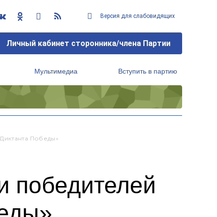
Версия для слабовидящих
Личный кабинет сторонника/члена Партии
Мультимедиа
Вступить в партию
Региональный исполнительный комитет
Диктанта Победы»
и победителей
беды»