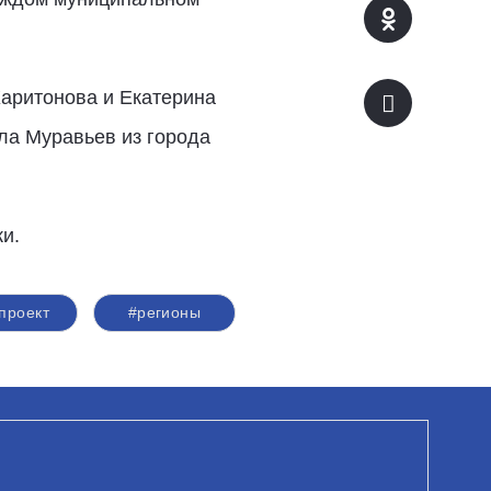
Харитонова и Екатерина
ла Муравьев из города
и.
проект
#регионы