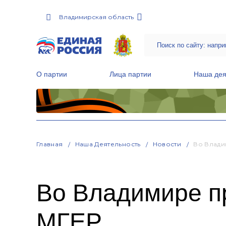
Владимирская область
О партии
Лица партии
Наша дея
Местные общественные приемные Партии
Руководитель Региональной обще
Народная программа «Единой России»
Главная
Наша Деятельность
Новости
Во Влади
Во Владимире п
МГЕР