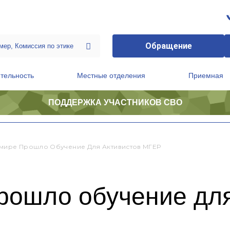
Обращение
тельность
Местные отделения
Приемная
ПОДДЕРЖКА УЧАСТНИКОВ СВО
ственной приемной Председателя Партии
Президиум регионального политического совета
мире Прошло Обучение Для Активистов МГЕР
рошло обучение для