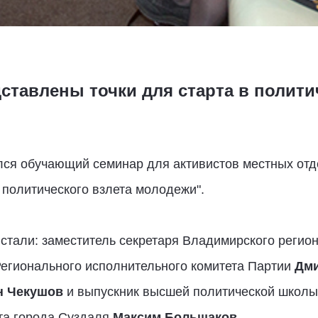
ставлены точки для старта в полити
лся обучающий семинар для активистов местных от
политического взлета молодежи".
стали: заместитель секретаря Владимирского регио
Регионального исполнительного комитета Партии
Дми
н Чекушов
и выпускник высшей политической школы
ета города Суздаля
Максим Большаков
.