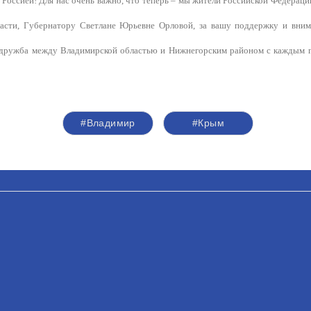
с Россией! Для нас очень важно, что теперь – мы жители Российской Федерац
ласти, Губернатору Светлане Юрьевне Орловой, за вашу поддержку и вним
дружба между Владимирской областью и Нижнегорским районом с каждым го
#Владимир
#Крым