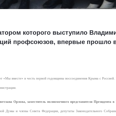
атором которого выступило Владими
ций профсоюзов, впервые прошло в
ерт «Мы вместе» в честь первой годовщины воссоединения Крыма с Россией
инистрации.
ветлана Орлова, заместитель полномочного представителя Президента 
ной Думы и члены Совета Федерации, депутаты Законодательного Собрани