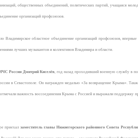
анизаций, общественных объединений, политических партий, учащаяся молод
бъединение организаций профсоюзов.
ло Владимирское областное объединение организаций профсоюзов, впервые 
лениями лучших музыкантов и коллективов Владимира и области.
МЧС России Дмитрий Киселёв
, год назад проходивший военную службу в п
оссии в Севастополе. Он награжден медалью «За возвращение Крыма». Так
и отмечали важность воссоединения Крыма с Россией и выражали поддержку
ре приехал
заместитель главы Нижнегорского районного Совета Респуб