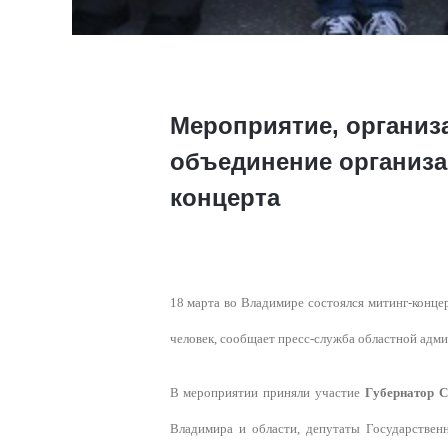
Мероприятие, организ
объединение организа
концерта
18 марта во Владимире состоялся митинг-конц
человек, сообщает пресс-служба областной адм
В мероприятии приняли участие
Губернатор С
Владимира и области, депутаты Государствен