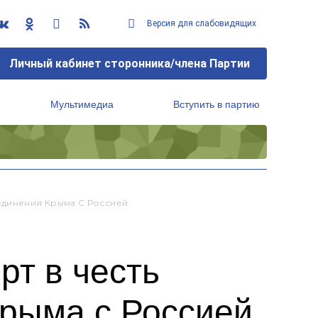
Версия для слабовидящих
Личный кабинет сторонника/члена Партии
Мультимедиа
Вступить в партию
Региональный исполнительный комитет
единения Крыма С Россией
рт в честь
рыма с Россией