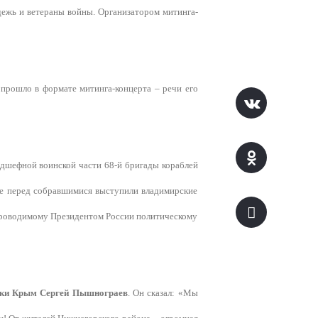
ежь и ветераны войны. Организатором митинга-
прошло в формате митинга-концерта – речи его
одшефной воинской части 68-й бригады кораблей
же перед собравшимися выступили владимирские
 проводимому Президентом России политическому
лики Крым Сергей Пышнограев
. Он сказал: «Мы