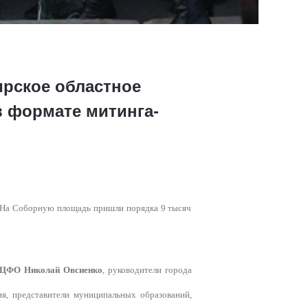
рское областное
 формате митинга-
. На Соборную площадь пришли порядка 9 тысяч
в ЦФО Николай Овсиенко
, руководители города
я, представители муниципальных образований,