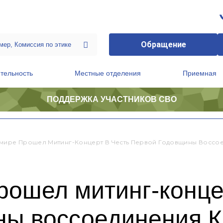
Обращение
тельность
Местные отделения
Приемная
ПОДДЕРЖКА УЧАСТНИКОВ СВО
ственной приемной Председателя Партии
Президиум регионального политического совета
мире Прошел Митинг-Концерт В Честь Первой Годовщины Воссо
ошел митинг-конце
ны воссоединения К