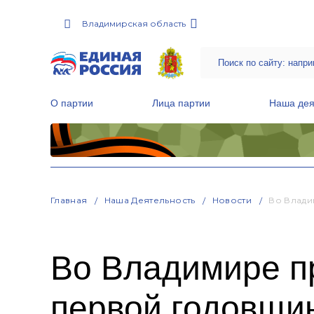
Владимирская область
О партии
Лица партии
Наша дея
Местные общественные приемные Партии
Руководитель Региональной обще
Народная программа «Единой России»
Главная
Наша Деятельность
Новости
Во Влади
Во Владимире пр
первой годовщи