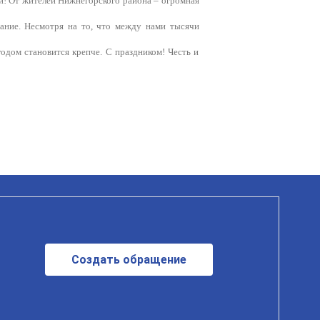
ии! От жителей Нижнегорского района – огромная
ание. Несмотря на то, что между нами тысячи
дом становится крепче. С праздником! Честь и
Создать обращение