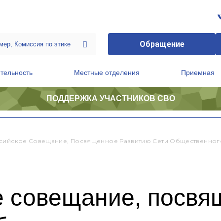
Обращение
тельность
Местные отделения
Приемная
ПОДДЕРЖКА УЧАСТНИКОВ СВО
ственной приемной Председателя Партии
Президиум регионального политического совета
сийское Совещание, Посвященное Развитию Сети Общественно
е совещание, посвя