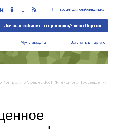
Версия для слабовидящих
Личный кабинет сторонника/члена Партии
Мультимедиа
Вступить в партию
Региональный исполнительный комитет
го Контроля В Сфере ЖКХ И Жилищного Просвещения
щенное