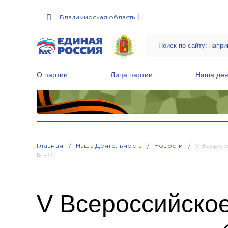
Владимирская область
О партии
Лица партии
Наша дея
Местные общественные приемные Партии
Руководитель Региональной обще
Народная программа «Единой России»
Главная
Наша Деятельность
Новости
V Всерос
В РФ
V Всероссийско