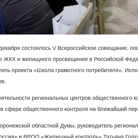
декабря состоялось V Всероссийское совещание, по
е ЖКХ и жилищного просвещения в Российской Феде
тель проекта «Школа грамотного потребителя», Ис
ов.
еятельности региональных центров общественного к
и в сфере общественного контроля на ближайший пер
Воронежской областной Думы, руководитель региона
Россия» и ВРОО «Жилищный контроль» Татьяна Голо