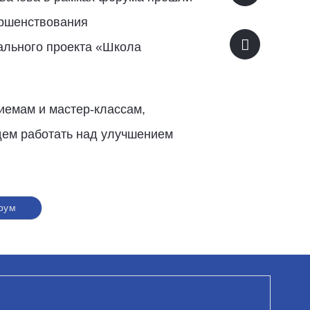
ершенствования
ального проекта «Школа
иемам и мастер-классам,
дем работать над улучшением
рум