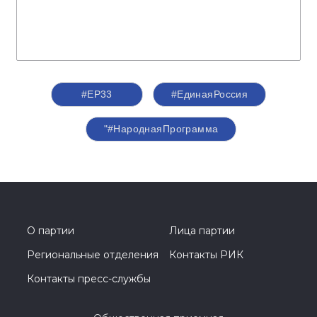
#ЕР33
#ЕдинаяРоссия
"#НароднаяПрограмма
О партии
Лица партии
Региональные отделения
Контакты РИК
Контакты пресс-службы