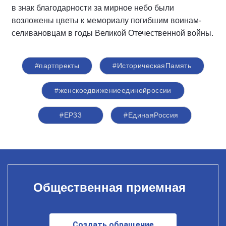
в знак благодарности за мирное небо были
возложены цветы к мемориалу погибшим воинам-
селивановцам в годы Великой Отечественной войны.
#партпректы
#ИсторическаяПамять
#женскоедвижениеединойроссии
#ЕР33
#ЕдинаяРоссия
Общественная приемная
Создать обращение