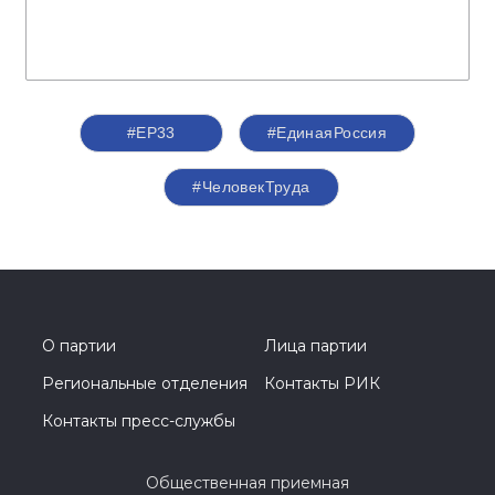
#ЕР33
#‎ЕдинаяРоссия
#ЧеловекТруда
О партии
Лица партии
Региональные отделения
Контакты РИК
Контакты пресс-службы
Общественная приемная