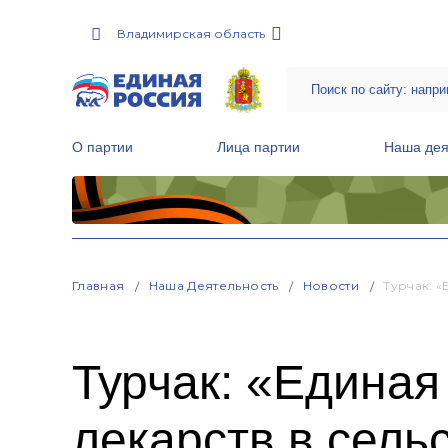
Владимирская область
О партии
Лица партии
Наша дея
Местные общественные приемные Партии
Руководитель Региональной обще
Народная программа «Единой России»
Главная
Наша Деятельность
Новости
Турчак: 
Турчак: «Единая
лекарств в сель