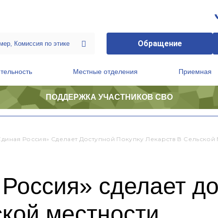
Обращение
тельность
Местные отделения
Приемная
ПОДДЕРЖКА УЧАСТНИКОВ СВО
ственной приемной Председателя Партии
Президиум регионального политического совета
«Единая Россия» Сделает Доступной Покупку Лекарств В Сельской
 Россия» сделает д
ской местности