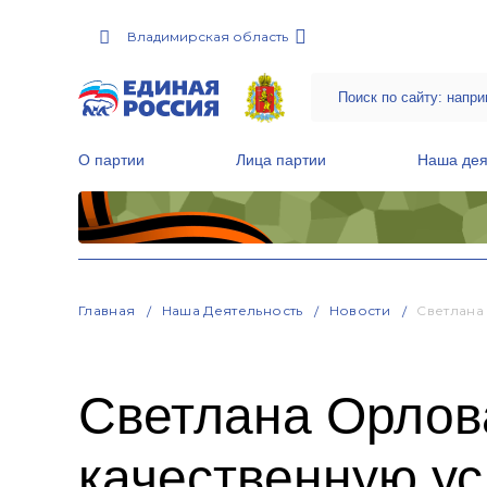
Владимирская область
О партии
Лица партии
Наша дея
Местные общественные приемные Партии
Руководитель Региональной обще
Народная программа «Единой России»
Главная
Наша Деятельность
Новости
Светлана
Светлана Орлова
качественную ус