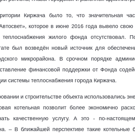
ритории Киржача было то, что значительная час
втосвет», которое в июне 2016 года вывело свою 
к теплоснабжения жилого фонда отсутствовал. П
тате был возведён новый источник для обеспечен
одского микрорайона. В срочном порядке админи
оставление финансовой поддержки от Фонда соде
ии системы теплоснабжения города Киржача.
ровании и строительстве объекта использовались э
овая котельная позволит более экономично расхо
ать качественную услугу. А это - по-настоящем
она. – В ближайшей перспективе такие котельные 