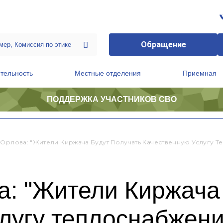
Обращение
тельность
Местные отделения
Приемная
ПОДДЕРЖКА УЧАСТНИКОВ СВО
ственной приемной Председателя Партии
Президиум регионального политического совета
 Орлова: "Жители Киржача Будут Получать Качественную Услугу 
: "Жители Киржача 
лугу теплоснабжени