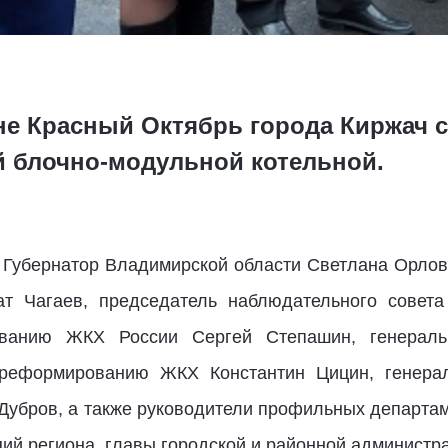
не Красный Октябрь города Киржач 
 блочно-модульной котельной.
 Губернатор Владимирской области Светлана Орлов
ат Чагаев, председатель наблюдательного совета
ванию ЖКХ России Сергей Степашин, генераль
 реформированию ЖКХ Константин Цицин, генера
убров, а также руководители профильных департа
ий региона, главы городской и районной администра