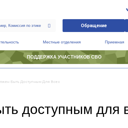
Обращение
тельность
Местные отделения
Приемная
ПОДДЕРЖКА УЧАСТНИКОВ СВО
ственной приемной Председателя Партии
Президиум регионального политического совета
лжен Быть Доступным Для Всех
ыть доступным для 