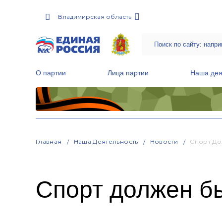
Владимирская область
О партии
Лица партии
Наша дея
Местные общественные приемные Партии
Руководитель Региональной обще
Народная программа «Единой России»
Главная
Наша Деятельность
Новости
Спорт До
Спорт должен б