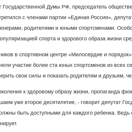
т Государственной Думы РФ, председатель обществ
третился с членами партии «Единая Россия», депут
ренерами, родителями и юными спортсменами. Особ
опуляризацией спорта и здорового образа жизни сре
ников в спортивном центре «Милосердие и порядок
няли участие более ста юных спортсменов из всех се
ерить свои силы и показать родителям и друзьям, че
оления к здоровому образу жизни, пропаганда физк
шаем уже второе десятилетие, - говорит депутат Гос
олжны быть доступными для каждого ребенка. Ведь 
нирует.