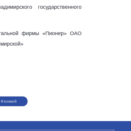
димирского государственного
нтальной фирмы «Пионер» ОАО
имирской»
#хоккей