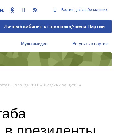
Версия для слабовидящих
Личный кабинет сторонника/члена Партии
Мультимедиа
Вступить в партию
Региональный исполнительный комитет
ата В Президенты РФ Владимира Путина
таба
 в президенты