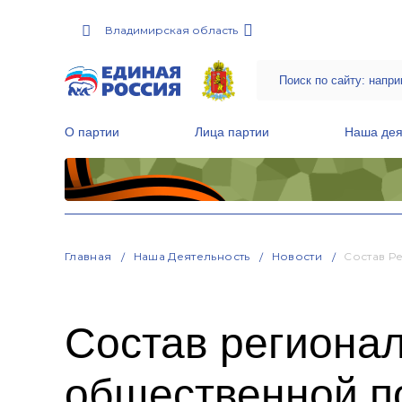
Владимирская область
О партии
Лица партии
Наша дея
Местные общественные приемные Партии
Руководитель Региональной обще
Народная программа «Единой России»
Главная
Наша Деятельность
Новости
Состав Р
Состав региона
общественной п