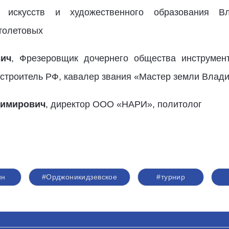
а искусств и художественного образования Вла
Столетовых
ич
, Фрезеровщик дочернего общества инструме
троитель РФ, кавалер звания «Мастер земли Влад
димирович
, директор ООО «НАРИ», политолог
ин
#Орджоникидзевское
#турнир