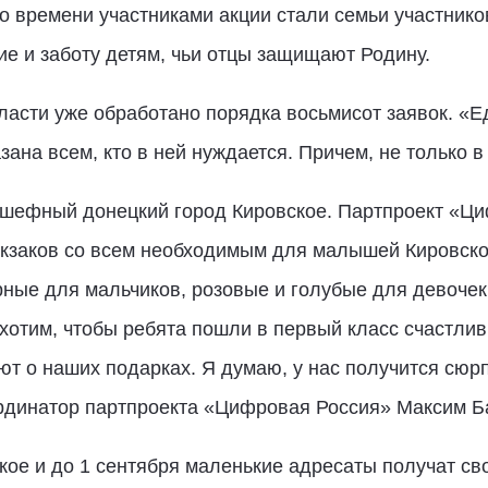
о времени участниками акции стали семьи участнико
ие и заботу детям, чьи отцы защищают Родину.
ласти уже обработано порядка восьмисот заявок. «Е
ана всем, кто в ней нуждается. Причем, не только в
дшефный донецкий город Кировское. Партпроект «Ц
юкзаков со всем необходимым для малышей Кировско
рные для мальчиков, розовые и голубые для девочек
 хотим, чтобы ребята пошли в первый класс счастлив
ют о наших подарках. Я думаю, у нас получится сюрп
рдинатор партпроекта «Цифровая Россия» Максим Б
ское и до 1 сентября маленькие адресаты получат св