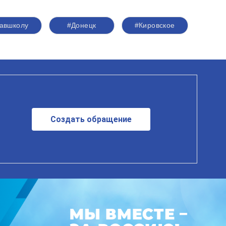
авшколу
#Донецк
#Кировское
Создать обращение