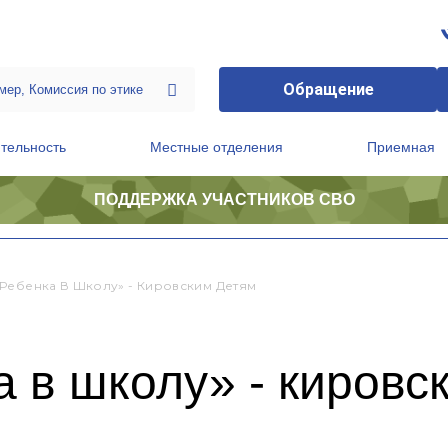
Обращение
тельность
Местные отделения
Приемная
ПОДДЕРЖКА УЧАСТНИКОВ СВО
ственной приемной Председателя Партии
Президиум регионального политического совета
Ребенка В Школу» - Кировским Детям
 в школу» - кировс