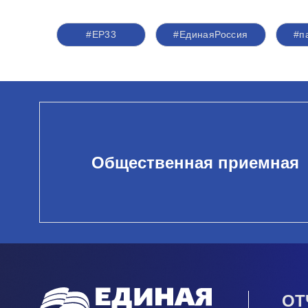
#ЕР33
#‎ЕдинаяРоссия
#п
Общественная приемная
ОТ