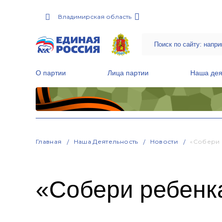
Владимирская область
О партии
Лица партии
Наша дея
Местные общественные приемные Партии
Руководитель Региональной обще
Народная программа «Единой России»
Главная
Наша Деятельность
Новости
«Собери 
«Собери ребенка