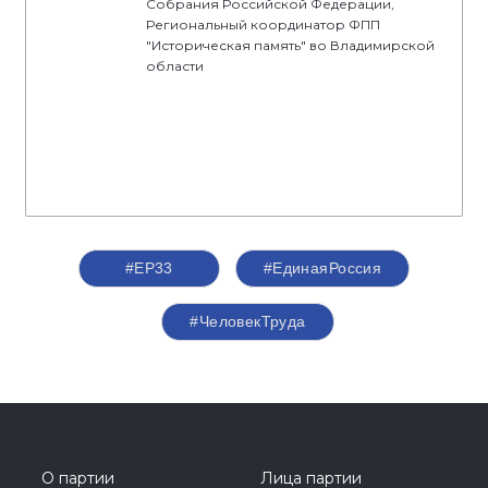
Собрания Российской Федерации,
Региональный координатор ФПП
"Историческая память" во Владимирской
области
#ЕР33
#‎ЕдинаяРоссия
#ЧеловекТруда
О партии
Лица партии