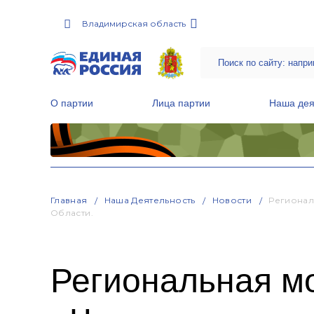
Владимирская область
О партии
Лица партии
Наша дея
Местные общественные приемные Партии
Руководитель Региональной обще
Народная программа «Единой России»
Главная
Наша Деятельность
Новости
Регионал
Области.
Региональная мо