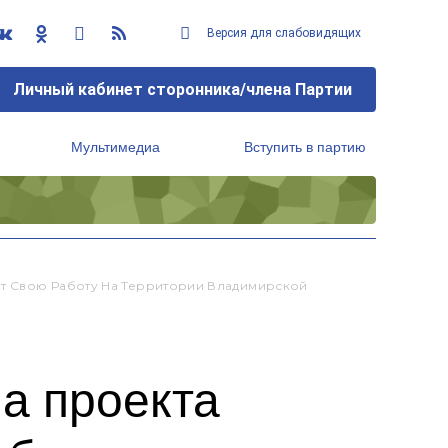
Версия для слабовидящих
Личный кабинет сторонника/члена Партии
Мультимедиа
Вступить в партию
Региональный исполнительный комитет
ет Свою Работу На Территории Владимирской
а проекта