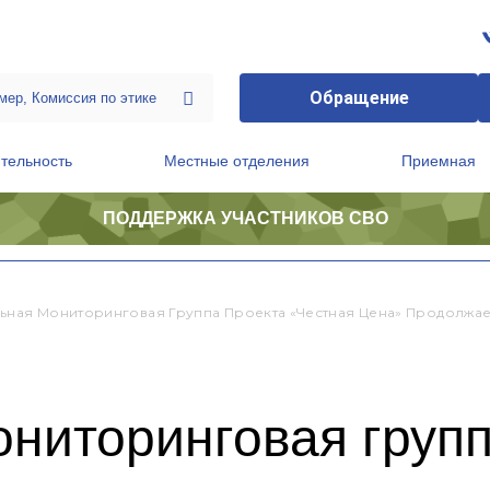
Обращение
тельность
Местные отделения
Приемная
ПОДДЕРЖКА УЧАСТНИКОВ СВО
ственной приемной Председателя Партии
Президиум регионального политического совета
ьная Мониторинговая Группа Проекта «Честная Цена» Продолжа
ниторинговая групп