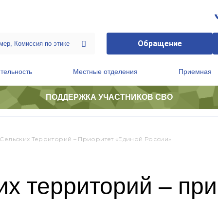
Обращение
тельность
Местные отделения
Приемная
ПОДДЕРЖКА УЧАСТНИКОВ СВО
ственной приемной Председателя Партии
Президиум регионального политического совета
 Сельских Территорий – Приоритет «Единой России»
их территорий – пр