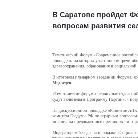
В Саратове пройдет Ф
вопросам развития се
Тематический Форум «Современное российско
площадки, на которых участники встречи обс
здравоохранения, образования и социальной
В итоговом пленарном заседании Форума, кот
Медведев
.
«Тематические форумы первичных отделений
будут включены в Программу Партии», - под
На дискуссионной площадке «Развитие АПК в
комитета Госдумы РФ по аграрным вопросам
мнение, на предложения из регионов - от пр
Модератором беседы на площадке «Социальное
труду, социальной политике и делам ветера