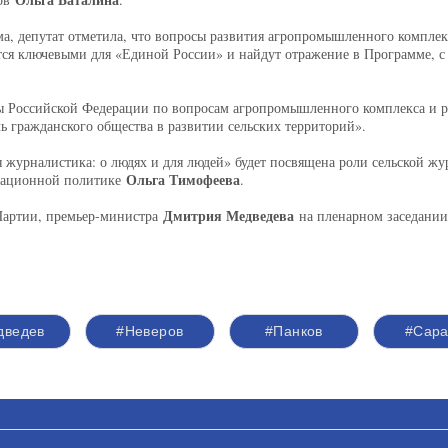
, депутат отметила, что вопросы развития агропромышленного комплекс
ся ключевыми для «Единой России» и найдут отражение в Программе, с 
ы Российской Федерации по вопросам агропромышленного комплекса и 
 гражданского общества в развитии сельских территорий».
 журналистика: о людях и для людей» будет посвящена роли сельской жу
Ольга Тимофеева
рмационной политике
.
Дмитрия Медведева
Партии, премьер-министра
на пленарном заседании,
дведев
#Неверов
#Панков
#Сара