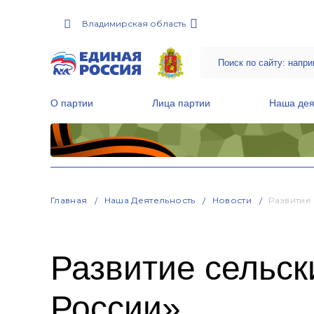
Владимирская область
О партии
Лица партии
Наша дея
Местные общественные приемные Партии
Руководитель Региональной обще
Народная программа «Единой России»
Главная
Наша Деятельность
Новости
Развитие
Развитие сельск
России»