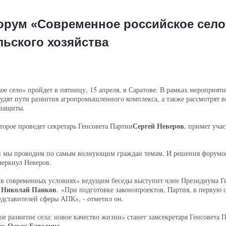
орум «Современное российское сел
льского хозяйства
е село» пройдет в пятницу, 15 апреля, в Саратове. В рамках мероприят
удят пути развития агропромышленного комплекса, а также рассмотрят во
 защиты.
Сергей Неверов
орое проведет секретарь Генсовета Партии
, примет уча
 мы проводим по самым волнующим граждан темам. И решения форумов 
черкнул Неверов.
 современных условиях» ведущим беседы выступит член Президиума Ген
Николай Панков
. «При подготовке законопроектов, Партия, в первую о
едставителей сферы АПК», - отметил он.
 развитие села: новое качество жизни» станет замсекретаря Генсовета П
Ольга Баталина
нов
.