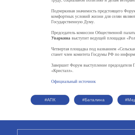
Подчеркивая значимость предстоящего Форума
комфортных условий жизни для селян являют
Государственную Думу.
Председатель комиссии Общественной палат
Уваркина
выступит ведущей площадки «Роль
Четвертая площадка под названием «Сельская
станет член комитета Госдумы РФ по инфо
Завершит Форум выступление председателя 
«Кристалл».
Официальный источник
#АПК
#Баталина
#Ме