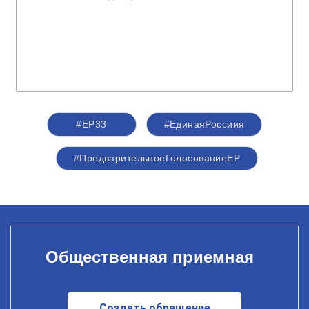
#ЕР33
#ЕдинаяРоссиия
#ПредварительноеГолосованиеЕР
Общественная приемная
Создать обращение